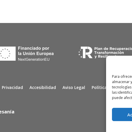
Para ofrece
almacenar y
tecnologías
Privacidad
Accesibilidad
Aviso Legal
Política de Cookies
las identifi
puede afecta
esanía
Web por
A